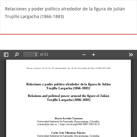
V
Relaciones y poder político alrededor de la figura de Julián
o
Trujillo Largacha (1866-1883)
l
v
De
D
e
e
r
s
a
c
l
a
o
r
s
g
d
a
e
r
t
P
a
D
l
F
l
e
s