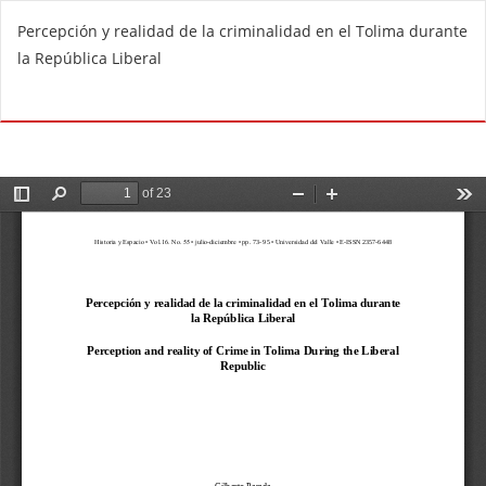
V
Percepción y realidad de la criminalidad en el Tolima durante
o
la República Liberal
l
v
De
D
e
e
r
s
a
c
l
a
o
r
s
g
d
a
e
r
t
P
a
D
l
F
l
e
s