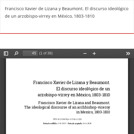
V
Francisco Xavier de Lizana y Beaumont. El discurso ideológico
o
de un arzobispo-virrey en México, 1803-1810
l
v
De
D
e
e
r
s
a
c
l
a
o
r
s
g
d
a
e
r
t
P
a
D
l
F
l
e
s