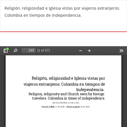
V
Religión, religiosidad e Iglesia vistas por viajeros extranjeros.
o
Colombia en tiempos de Independencia.
l
v
De
D
e
e
r
s
a
c
l
a
o
r
s
g
d
a
e
r
t
P
a
D
l
F
l
e
s