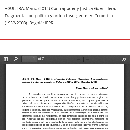
V
AGUILERA, Mario (2014) Contrapoder y Justica Guerrillera.
o
Fragmentación política y orden insurgente en Colombia
l
(1952-2003). Bogotá: IEPRI.
v
e
De
D
r
e
a
s
l
c
o
a
s
r
d
g
e
a
t
r
a
P
l
D
l
F
e
s