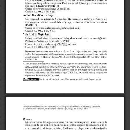
d
e
l
a
r
t
í
c
u
l
o