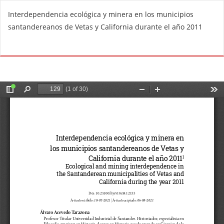
V
Interdependencia ecológica y minera en los municipios
o
santandereanos de Vetas y California durante el año 2011
l
v
De
D
e
e
r
s
a
c
l
a
o
r
s
g
d
a
e
r
t
P
a
D
l
F
l
e
s