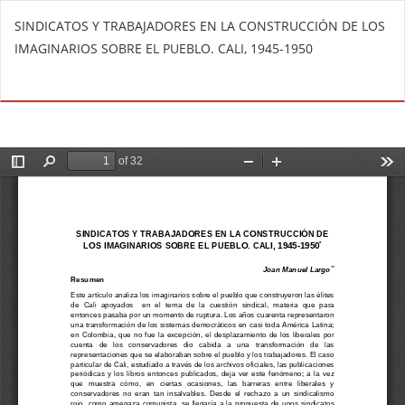
V
SINDICATOS Y TRABAJADORES EN LA CONSTRUCCIÓN DE LOS
o
IMAGINARIOS SOBRE EL PUEBLO. CALI, 1945-1950
l
v
De
D
e
e
r
s
a
c
l
a
o
r
s
g
d
a
e
r
t
P
a
D
l
F
l
e
s