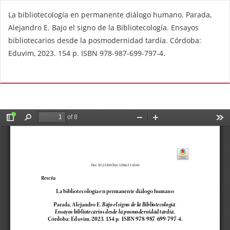
V
La bibliotecología en permanente diálogo humano. Parada,
o
Alejandro E. Bajo el signo de la Bibliotecología. Ensayos
l
bibliotecarios desde la posmodernidad tardía. Córdoba:
v
Eduvim, 2023. 154 p. ISBN 978-987-699-797-4.
e
r
De
D
a
e
l
s
o
c
s
a
d
r
e
g
t
a
a
r
l
P
l
D
e
F
s