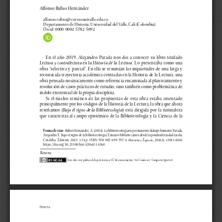
d
e
l
a
r
t
í
c
u
l
o