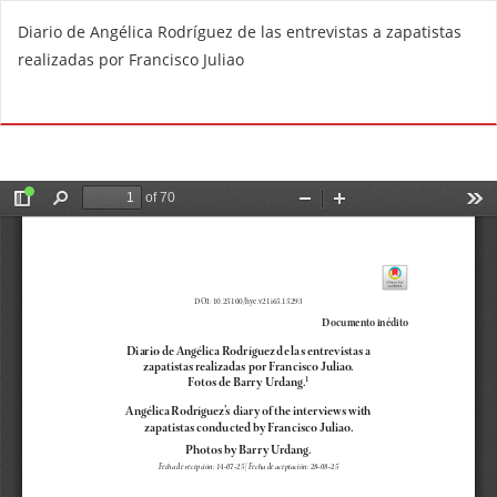
V
Diario de Angélica Rodríguez de las entrevistas a zapatistas
o
realizadas por Francisco Juliao
l
v
De
D
e
e
r
s
a
c
l
a
o
r
s
g
d
a
e
r
t
P
a
D
l
F
l
e
s