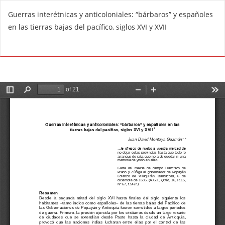
V
Guerras interétnicas y anticoloniales: “bárbaros” y españoles
o
en las tierras bajas del pacífico, siglos XVI y XVII
l
v
De
D
e
e
r
s
a
c
l
a
o
r
s
g
d
a
e
r
t
P
a
D
l
F
l
e
s