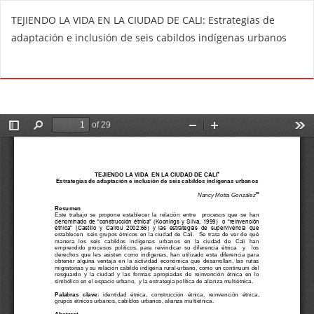
V
TEJIENDO LA VIDA EN LA CIUDAD DE CALI: Estrategias de
o
adaptación e inclusión de seis cabildos indígenas urbanos
l
v
De
D
e
e
r
s
a
c
l
a
o
r
s
g
d
a
e
r
t
P
a
D
l
F
l
e
s