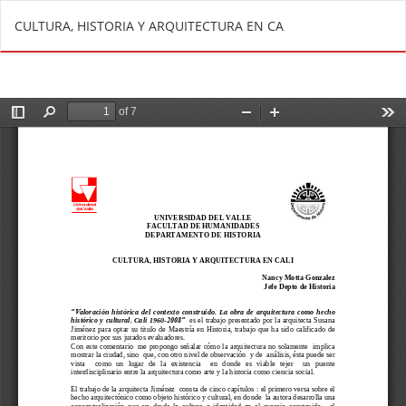
V
De
D
CULTURA, HISTORIA Y ARQUITECTURA EN CA
o
e
l
s
v
c
e
a
r
r
a
g
l
a
o
r
s
P
d
D
e
F
t
a
l
l
e
s