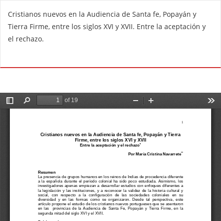
V
Cristianos nuevos en la Audiencia de Santa fe, Popayán y
o
Tierra Firme, entre los siglos XVI y XVII. Entre la aceptación y
l
el rechazo.
v
e
De
D
r
e
a
s
l
c
o
a
s
r
d
g
e
a
t
r
a
P
l
D
l
F
e
s