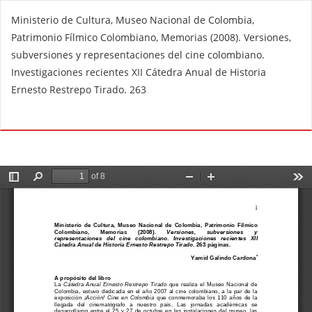
V
Ministerio de Cultura, Museo Nacional de Colombia,
o
Patrimonio Fílmico Colombiano, Memorias (2008). Versiones,
l
subversiones y representaciones del cine colombiano.
v
Investigaciones recientes XII Cátedra Anual de Historia
e
Ernesto Restrepo Tirado. 263
r
a
De
D
l
e
o
s
s
c
d
a
e
r
t
g
a
a
l
r
l
P
e
D
s