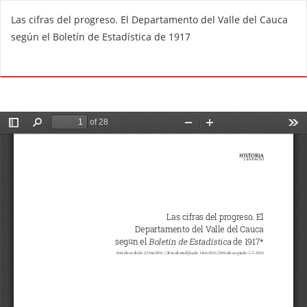
V
Las cifras del progreso. El Departamento del Valle del Cauca
o
según el Boletín de Estadística de 1917
l
v
De
D
e
e
r
s
a
c
l
a
o
r
s
g
d
a
e
r
t
P
a
D
l
F
l
e
s