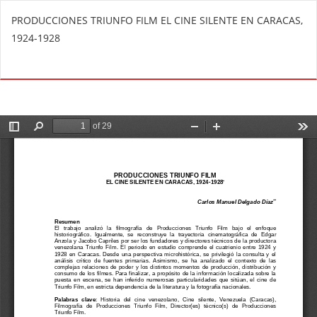
V
PRODUCCIONES TRIUNFO FILM EL CINE SILENTE EN CARACAS,
o
1924-1928
l
v
De
D
e
e
r
s
a
c
l
a
o
r
s
g
d
a
e
r
t
P
a
D
l
F
l
e
s