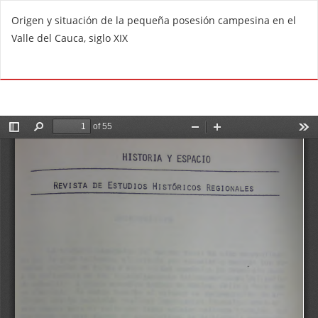
V
Origen y situación de la pequeña posesión campesina en el
o
Valle del Cauca, siglo XIX
l
v
De
D
e
e
r
s
a
c
l
a
o
r
s
g
d
a
e
r
t
P
a
D
l
F
l
e
s