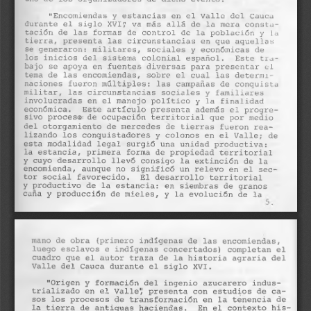
d
e
l
a
r
t
í
c
u
l
o