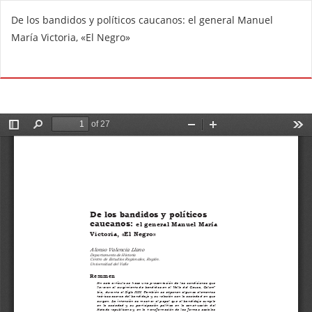
V
De los bandidos y políticos caucanos: el general Manuel
o
María Victoria, «El Negro»
l
v
De
D
e
e
r
s
a
c
l
a
o
r
s
g
d
a
e
r
t
P
a
D
l
F
l
e
s