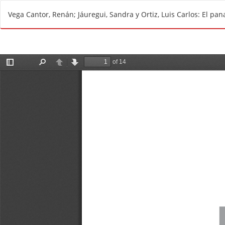
V
Vega Cantor, Renán; Jáuregui, Sandra y Ortiz, Luis Carlos: El pa
o
l
v
e
r
a
l
o
s
d
e
t
a
l
l
e
s