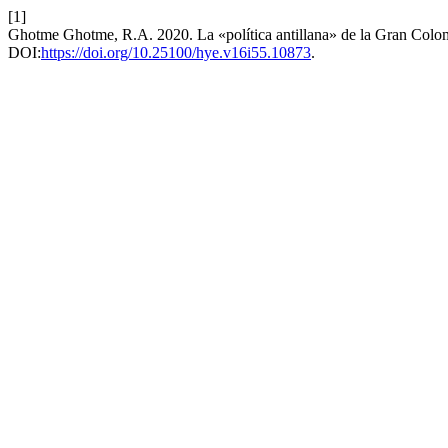
[1]
Ghotme Ghotme, R.A. 2020. La «política antillana» de la Gran Colomb
DOI:
https://doi.org/10.25100/hye.v16i55.10873
.