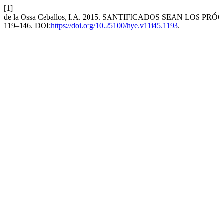
[1]
de la Ossa Ceballos, I.A. 2015. SANTIFICADOS SEAN LO
119–146. DOI:
https://doi.org/10.25100/hye.v11i45.1193
.