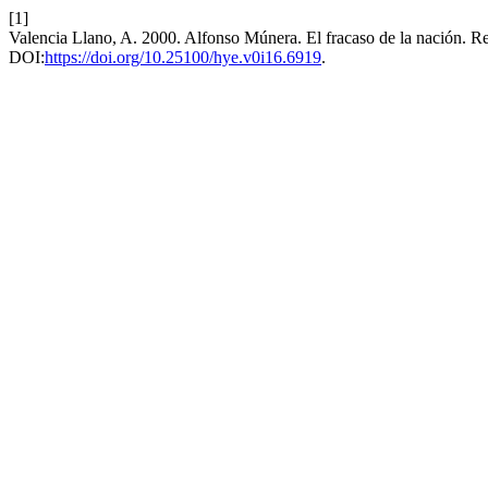
[1]
Valencia Llano, A. 2000. Alfonso Múnera. El fracaso de la nación. R
DOI:
https://doi.org/10.25100/hye.v0i16.6919
.