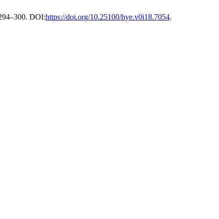
, 294–300. DOI:
https://doi.org/10.25100/hye.v0i18.7054
.