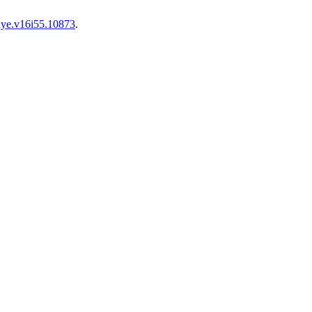
/hye.v16i55.10873
.