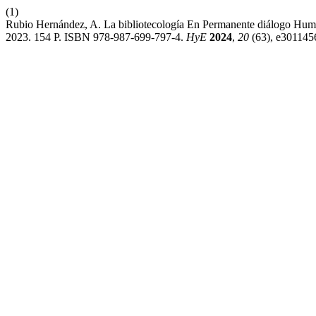
(1)
Rubio Hernández, A. La bibliotecología En Permanente diálogo Huma
2023. 154 P. ISBN 978-987-699-797-4.
HyE
2024
,
20
(63), e301145