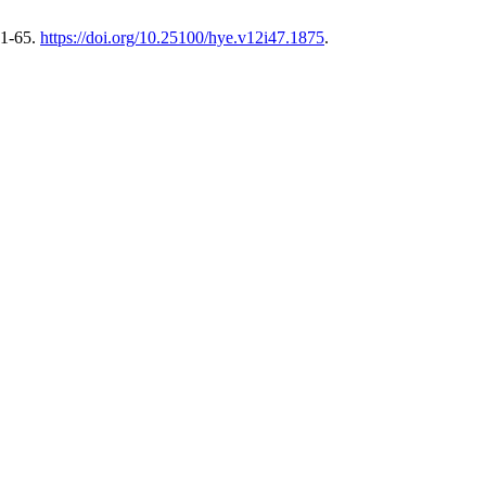
41-65.
https://doi.org/10.25100/hye.v12i47.1875
.