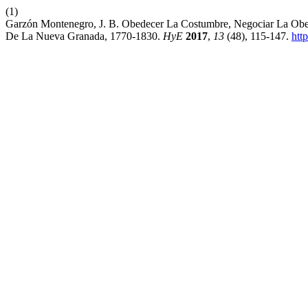
(1)
Garzón Montenegro, J. B. Obedecer La Costumbre, Negociar La Obed
De La Nueva Granada, 1770-1830.
HyE
2017
,
13
(48), 115-147.
htt