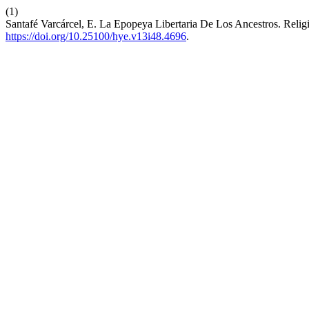
(1)
Santafé Varcárcel, E. La Epopeya Libertaria De Los Ancestros. Reli
https://doi.org/10.25100/hye.v13i48.4696
.