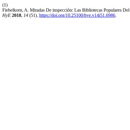
(1)
Fiebelkorn, A. Miradas De inspección: Las Bibliotecas Populares De
HyE
2018
,
14
(51).
https://doi.org/10.25100/hye.v14i51.6986
.