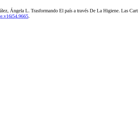
z, Ángela L. Trasformando El país a través De La Higiene. Las Carti
hye.v16i54.9665
.