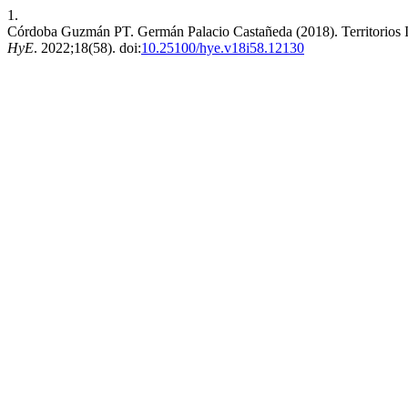
1.
Córdoba Guzmán PT. Germán Palacio Castañeda (2018). Territorios Im
HyE
. 2022;18(58). doi:
10.25100/hye.v18i58.12130