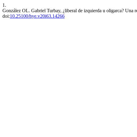
1.
González OL. Gabriel Turbay, ¿liberal de izquierda u oligarca? Una res
doi:
10.25100/hye.v20i63.14266