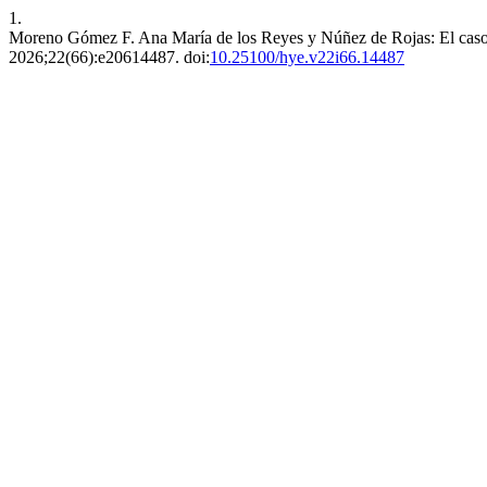
1.
Moreno Gómez F. Ana María de los Reyes y Núñez de Rojas: El caso d
2026;22(66):e20614487. doi:
10.25100/hye.v22i66.14487