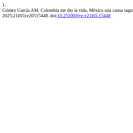
1.
Gómez García AM. Colombia me dio la vida, México una causa sagrad
2025;21(65):e20515448. doi:
10.25100/hye.v21i65.15448