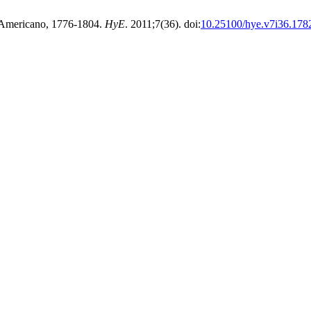
o Americano, 1776-1804.
HyE
. 2011;7(36). doi:
10.25100/hye.v7i36.178