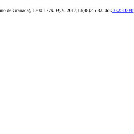
eino de Granada), 1700-1779.
HyE
. 2017;13(48):45-82. doi:
10.25100/h