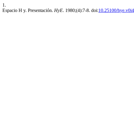
1.
Espacio H y. Presentación.
HyE
. 1980;(4):7-8. doi:
10.25100/hye.v0i