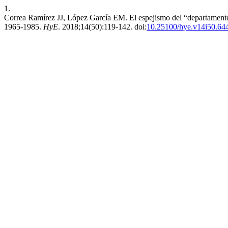
1.
Correa Ramírez JJ, López García EM. El espejismo del “departamento p
1965-1985.
HyE
. 2018;14(50):119-142. doi:
10.25100/hye.v14i50.64