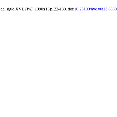
d del siglo XVI.
HyE
. 1990;(13):122-130. doi:
10.25100/hye.v0i13.6830