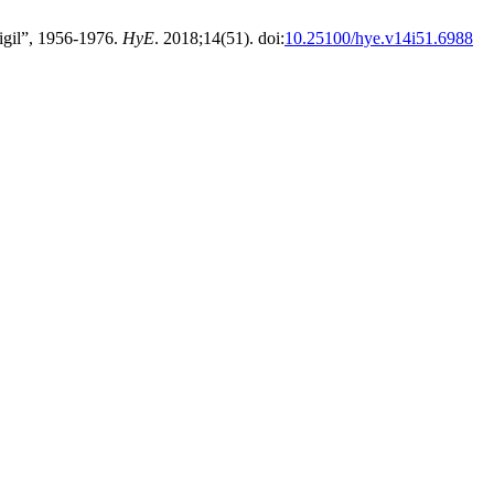
Vigil”, 1956-1976.
HyE
. 2018;14(51). doi:
10.25100/hye.v14i51.6988