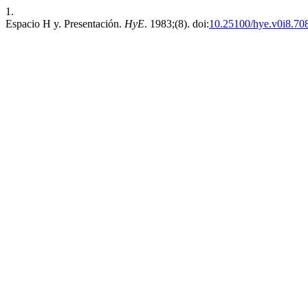
1.
Espacio H y. Presentación.
HyE
. 1983;(8). doi:
10.25100/hye.v0i8.70