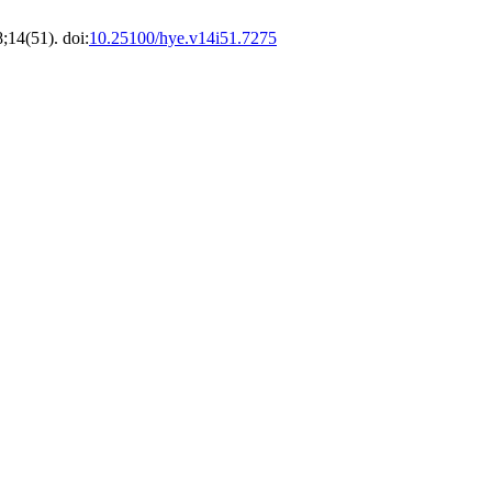
8;14(51). doi:
10.25100/hye.v14i51.7275