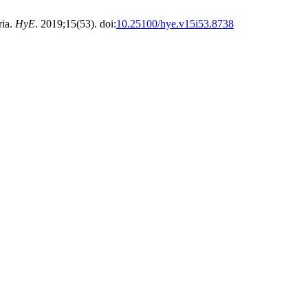
ria.
HyE
. 2019;15(53). doi:
10.25100/hye.v15i53.8738