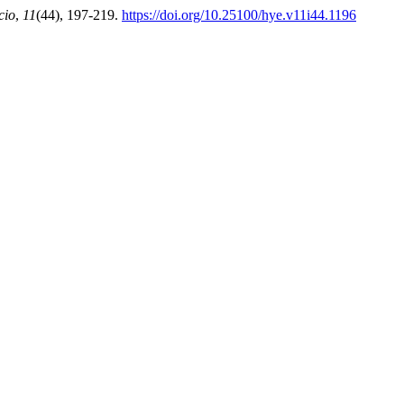
cio
,
11
(44), 197-219.
https://doi.org/10.25100/hye.v11i44.1196