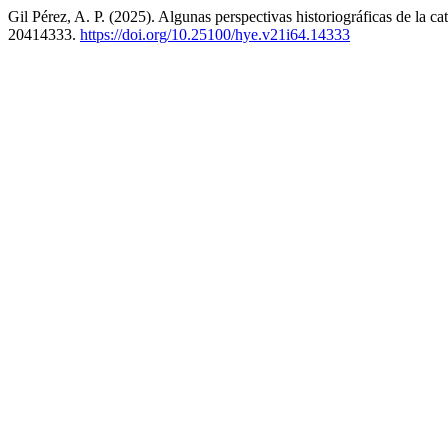
Gil Pérez, A. P. (2025). Algunas perspectivas historiográficas de la c
20414333.
https://doi.org/10.25100/hye.v21i64.14333