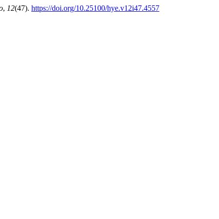
o
,
12
(47).
https://doi.org/10.25100/hye.v12i47.4557