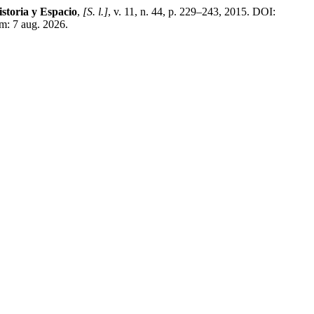
istoria y Espacio
,
[S. l.]
, v. 11, n. 44, p. 229–243, 2015. DOI:
m: 7 aug. 2026.