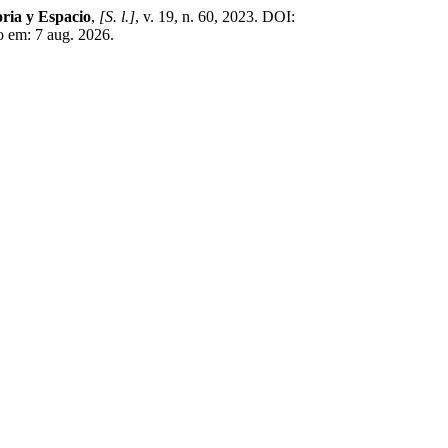
oria y Espacio
,
[S. l.]
, v. 19, n. 60, 2023. DOI:
o em: 7 aug. 2026.