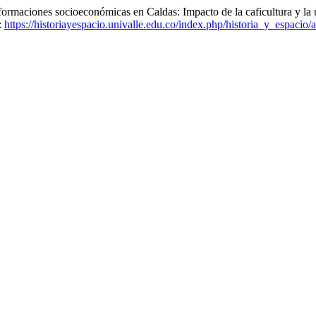
ciones socioeconómicas en Caldas: Impacto de la caficultura y la 
:
https://historiayespacio.univalle.edu.co/index.php/historia_y_espacio/