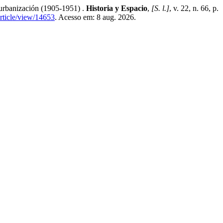
urbanización (1905-1951) .
Historia y Espacio
,
[S. l.]
, v. 22, n. 66, p.
article/view/14653
. Acesso em: 8 aug. 2026.